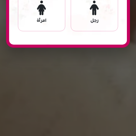
رجل
امرأة